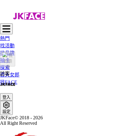
熱門
找活動
找品牌
抽卡
探索
訪客
百大女郎
找FACE
登入
設定
JKFace© 2018 - 2026
All Right Reserved