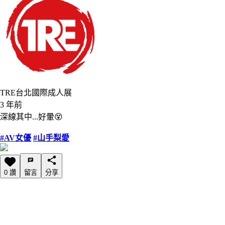
TRE台北國際成人展
3 年前
深線其中...好暈😵‍
#AV女優
#山手梨愛
0 讚
留言
分享