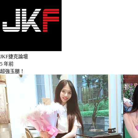
JKF捷克論壇
5 年前
超強玉腿！