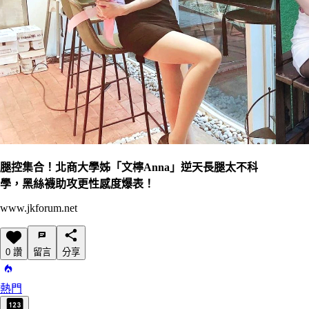
腿控集合！北商大學姊「文檸Anna」逆天長腿太不科
學，黑絲襪助攻更性感度爆表！
www.jkforum.net
0 讚
留言
分享
熱門