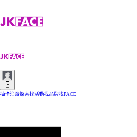
抽卡
追蹤
探索
找活動
找品牌
找FACE