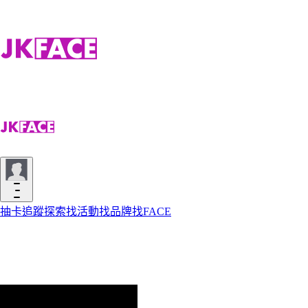
抽卡
追蹤
探索
找活動
找品牌
找FACE