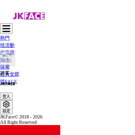
熱門
找活動
找品牌
抽卡
探索
訪客
百大女郎
找FACE
登入
設定
JKFace© 2018 - 2026
All Right Reserved