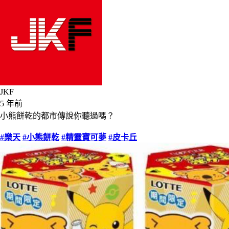
JKF
5 年前
小熊餅乾的都市傳說你聽過嗎？
#樂天
#小熊餅乾
#精靈寶可夢
#皮卡丘