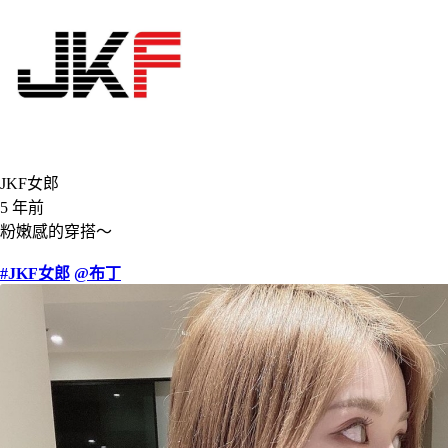
JKF女郎
5 年前
粉嫩感的穿搭～
#JKF女郎
@布丁