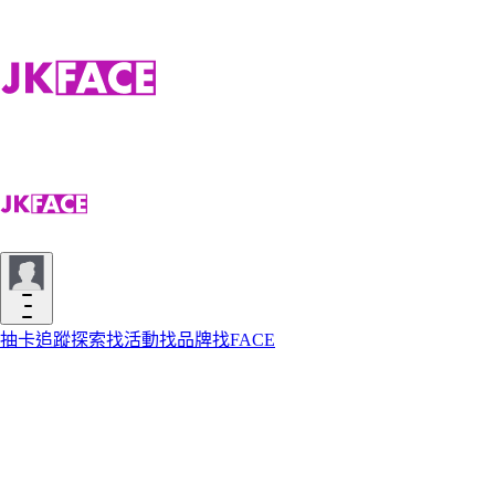
抽卡
追蹤
探索
找活動
找品牌
找FACE