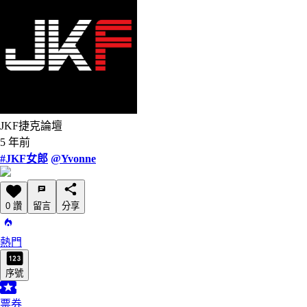
JKF捷克論壇
5 年前
#JKF女郎
@Yvonne
0 讚
留言
分享
熱門
序號
票券