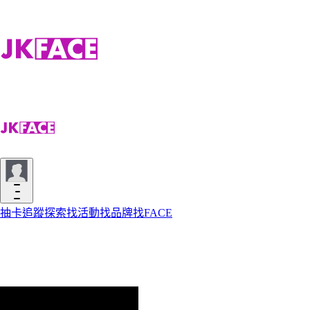
抽卡
追蹤
探索
找活動
找品牌
找FACE