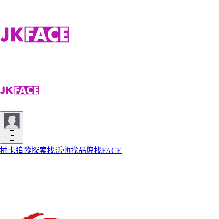
抽卡
追蹤
探索
找活動
找品牌
找FACE