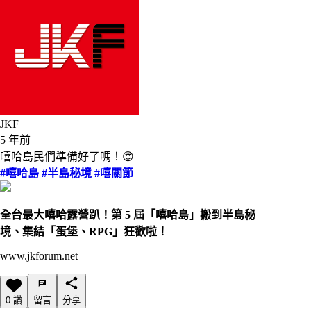
JKF
5 年前
嘻哈島民們準備好了嗎！😍
#嘻哈島
#半島秘境
#嘻關節
全台最大嘻哈露營趴！第 5 屆「嘻哈島」搬到半島秘
境、集結「蛋堡、RPG」狂歡啦！
www.jkforum.net
0 讚
留言
分享