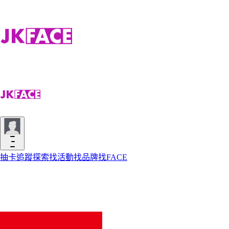
抽卡
追蹤
探索
找活動
找品牌
找FACE