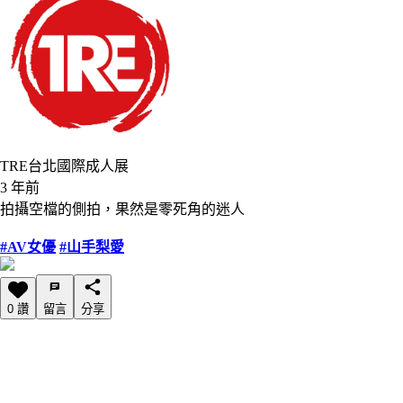
TRE台北國際成人展
3 年前
拍攝空檔的側拍，果然是零死角的迷人
#AV女優
#山手梨愛
0 讚
留言
分享