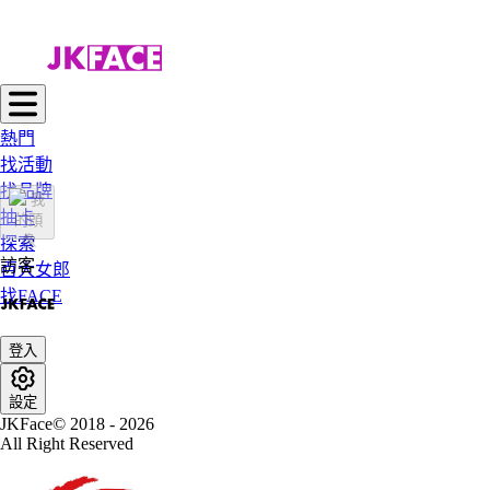
熱門
找活動
找品牌
抽卡
探索
訪客
百大女郎
找FACE
登入
設定
JKFace© 2018 - 2026
All Right Reserved