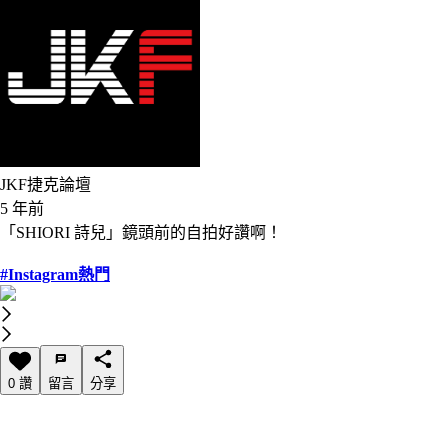
JKF捷克論壇
5 年前
「SHIORI 詩兒」鏡頭前的自拍好讚啊！
#Instagram熱門
0 讚
留言
分享