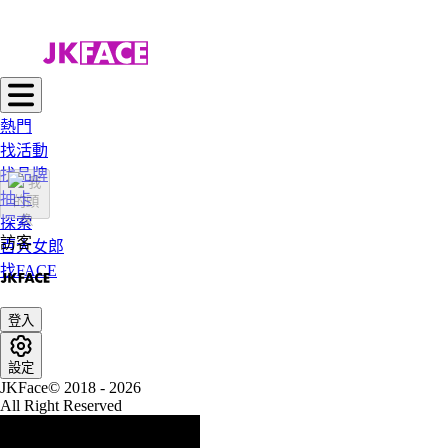
熱門
找活動
找品牌
抽卡
探索
訪客
百大女郎
找FACE
登入
設定
JKFace© 2018 - 2026
All Right Reserved