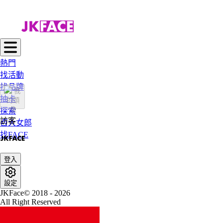
熱門
找活動
找品牌
抽卡
探索
訪客
百大女郎
找FACE
登入
設定
JKFace© 2018 - 2026
All Right Reserved