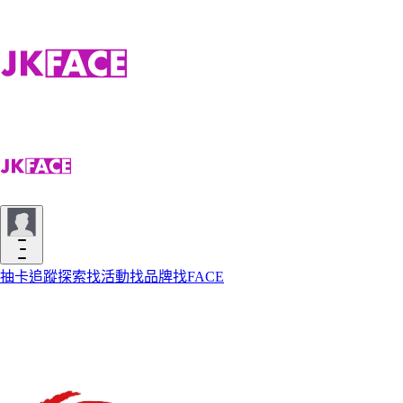
抽卡
追蹤
探索
找活動
找品牌
找FACE