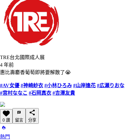
TRE台北國際成人展
4 年前
惠比壽麝香葡萄即將要解散了😭
#AV女優
#神崎紗衣
#小林ひろみ
#山岸逢花
#広瀬りおな
#宮村ななこ
#石岡真衣
#吉澤友貴
0 讚
留言
分享
熱門