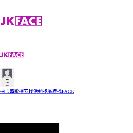
抽卡
追蹤
探索
找活動
找品牌
找FACE