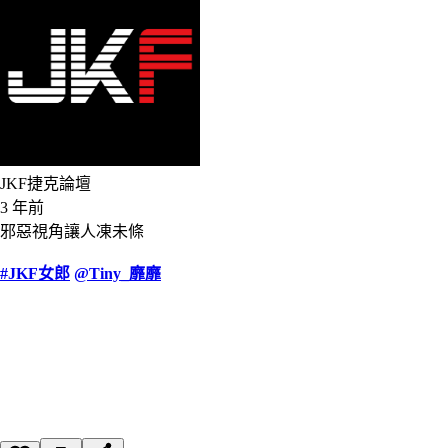
JKF捷克論壇
3 年前
邪惡視角讓人凍未條
#JKF女郎
@Tiny_靡靡