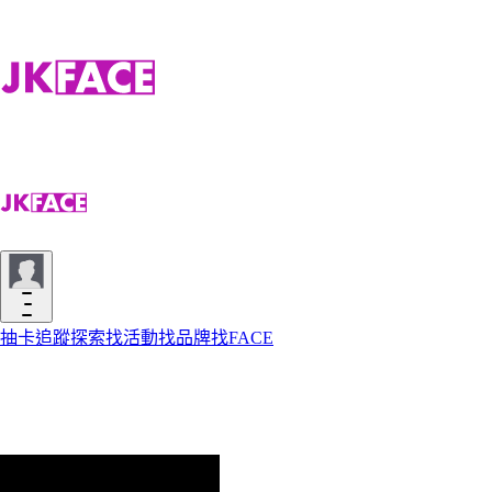
抽卡
追蹤
探索
找活動
找品牌
找FACE