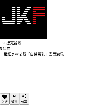
JKF捷克論壇
5 年前
纖細身材暗藏「白皙雪乳」畫面激晃
0 讚
留言
分享