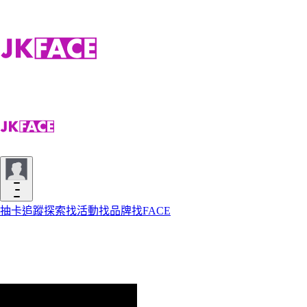
抽卡
追蹤
探索
找活動
找品牌
找FACE