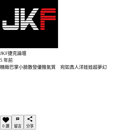
JKF捷克論壇
5 年前
精緻巴掌小臉散發優雅氣質 宛如真人洋娃娃超夢幻
0 讚
留言
分享