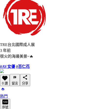
TRE台北國際成人展
3 年前
很火的海邊美景~🔥
#AV女優
#百仁花
0 讚
留言
分享
熱門
序號