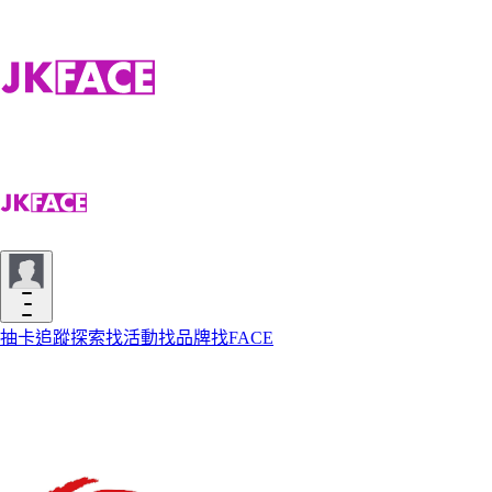
抽卡
追蹤
探索
找活動
找品牌
找FACE