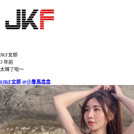
JKF女郎
3 年前
太辣了啦～
#JKF女郎
@小隻馬念念