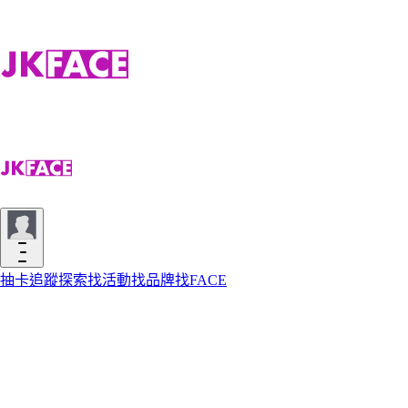
抽卡
追蹤
探索
找活動
找品牌
找FACE