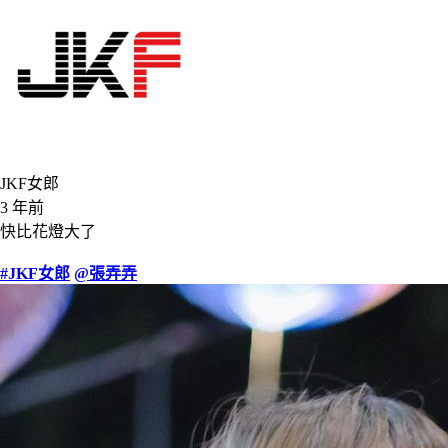
JKF女郎
3 年前
快比花燈大了
#JKF女郎
@張弄弄