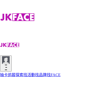
抽卡
追蹤
探索
找活動
找品牌
找FACE