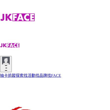
抽卡
追蹤
探索
找活動
找品牌
找FACE