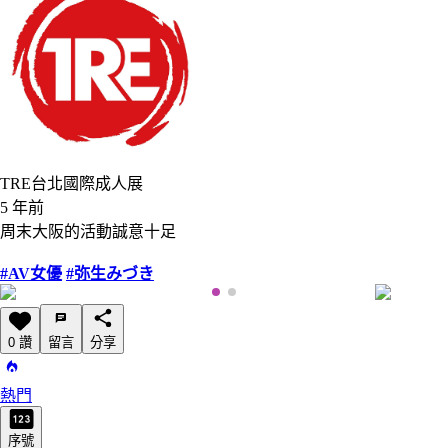
TRE台北國際成人展
5 年前
周末大阪的活動誠意十足
#AV女優
#弥生みづき
0 讚
留言
分享
熱門
序號