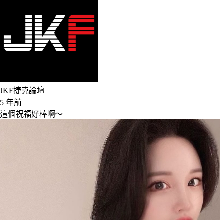
JKF捷克論壇
5 年前
這個祝福好棒啊～