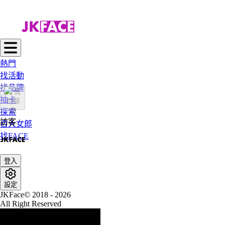
熱門
找活動
找品牌
抽卡
探索
訪客
百大女郎
找FACE
登入
設定
JKFace© 2018 - 2026
All Right Reserved