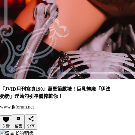
『JVID月刊寫真190』萬聖節獻禮！巨乳魅魔「伊法
奶奶」淫蕩勾引準備榨乾你！
www.jkforum.net
3 讚
留言
分享