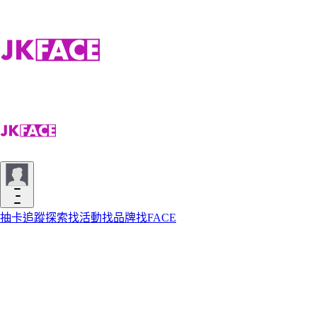
抽卡
追蹤
探索
找活動
找品牌
找FACE