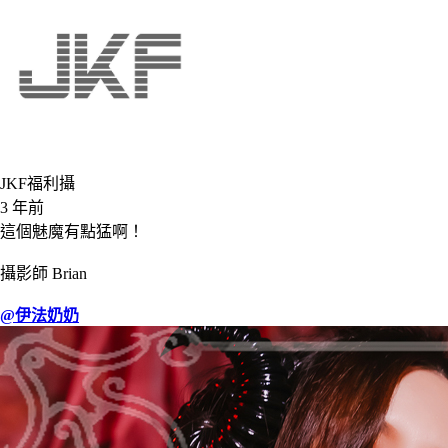
JKF福利攝
3 年前
這個魅魔有點猛啊！
攝影師 Brian
@伊法奶奶