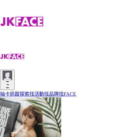
抽卡
追蹤
探索
找活動
找品牌
找FACE